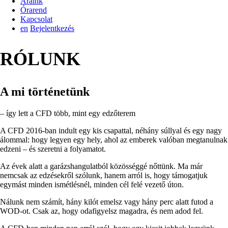
Áraink
Órarend
Kapcsolat
en
Bejelentkezés
RÓLUNK
A mi történetünk
– így lett a CFD több, mint egy edzőterem
A CFD 2016-ban indult egy kis csapattal, néhány súllyal és egy nagy
álommal: hogy legyen egy hely, ahol az emberek valóban megtanulnak
edzeni – és szeretni a folyamatot.
Az évek alatt a garázshangulatból közösséggé nőttünk. Ma már
nemcsak az edzésekről szólunk, hanem arról is, hogy támogatjuk
egymást minden ismétlésnél, minden cél felé vezető úton.
Nálunk nem számít, hány kilót emelsz vagy hány perc alatt futod a
WOD-ot. Csak az, hogy odafigyelsz magadra, és nem adod fel.