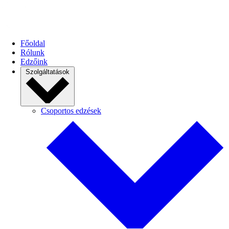
Főoldal
Rólunk
Edzőink
Szolgáltatások
Csoportos edzések