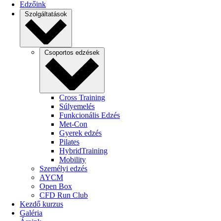
Edzőink
Szolgáltatások
Csoportos edzések
Cross Training
Súlyemelés
Funkcionális Edzés
Met-Con
Gyerek edzés
Pilates
HybridTraining
Mobility
Személyi edzés
AYCM
Open Box
CFD Run Club
Kezdő kurzus
Galéria