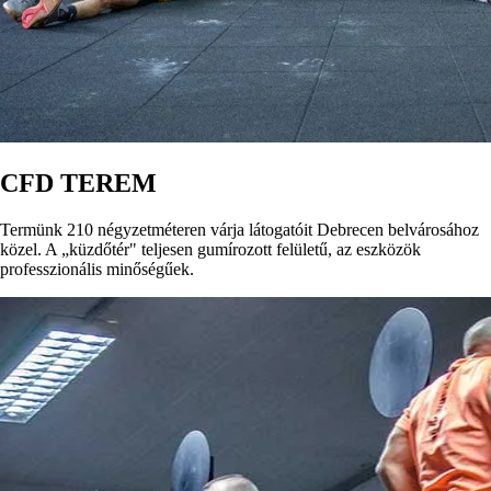
CFD TEREM
Termünk 210 négyzetméteren várja látogatóit Debrecen belvárosához
közel. A „küzdőtér" teljesen gumírozott felületű, az eszközök
professzionális minőségűek.