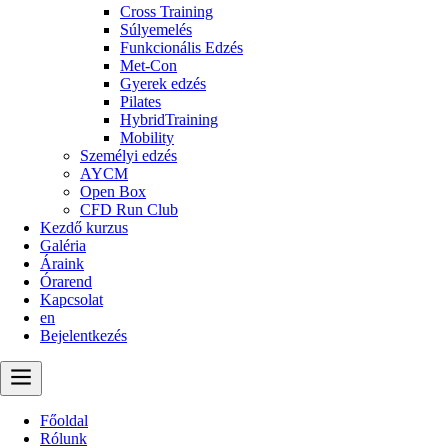
Cross Training
Súlyemelés
Funkcionális Edzés
Met-Con
Gyerek edzés
Pilates
HybridTraining
Mobility
Személyi edzés
AYCM
Open Box
CFD Run Club
Kezdő kurzus
Galéria
Áraink
Órarend
Kapcsolat
en
Bejelentkezés
Főoldal
Rólunk